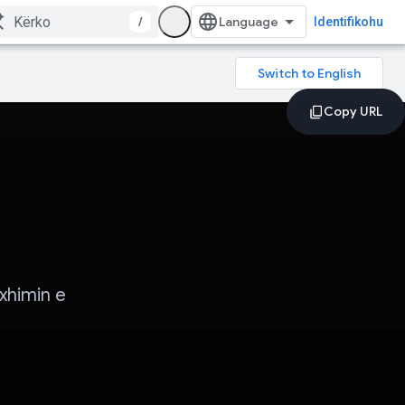
/
Identifikohu
xhimin e