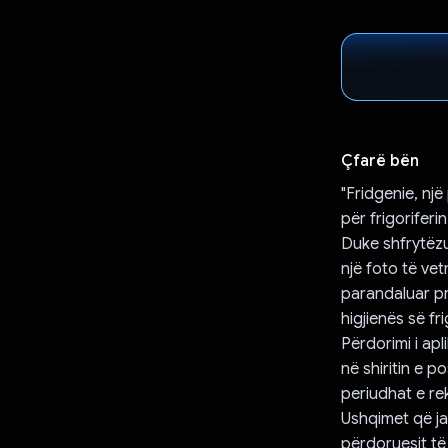
Çfarë bën
"Fridgenie, një
për frigoriferin
Duke shfrytëzu
një foto të vet
parandaluar pr
higjienës së f
Përdorimi i apl
në shiritin e 
periudhat e re
Ushqimet që ja
përdoruesit të