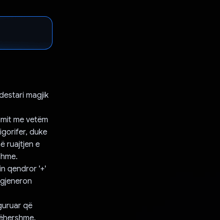
destari magjik
qimit me vetëm
igorifer, duke
 ruajtjen e
shme.
in qendror '+'
s gjeneron
iguruar që
jëhershme.