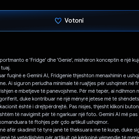
Votoni
Votuar!
 portmanto e 'Fridge' dhe 'Genie', mishëron konceptin e një kuj
 tuaj.
ar fuqinë e Gemini AI, Fridgenie thjeshton menaxhimin e ush
me. Ai siguron periudha minimale të ruajtjes për ushqimet në fr
ishjen e mbetjeve të panevojshme. Për më tepër, ai ndihmon në
rigoriferit, duke kontribuar në një mënyrë jetese më të shëndet
ikacionit është i drejtpërdrejtë. Pas nisjes, thjesht klikoni buton
poshtëm të navigimit për të ngarkuar një foto. Gemini AI më pa
komanduara të ftohjes për çdo artikull ushqimor.
në afër skadimit të tyre janë të theksuara me të kuqe, duke s
 jenë të vetëdijshëm për artikujt që kërkojnë vëmendje të men