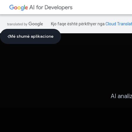
Kjo faqe është përkthyer nga
Cloud Translat
Më shumë aplikacione
AI anal