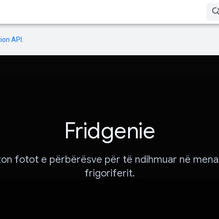
ion API
.
Fridgenie
izon fotot e përbërësve për të ndihmuar në mena
frigoriferit.