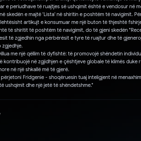
uar e periudhave të ruajtjes së ushqimit është e vendosur në m
ë skedën e majtë 'Lista' në shiritin e poshtëm të navigimit. Pë
ehtësisht artikujt e konsumuar me një buton të thjeshtë fshirje
të të shiritit të poshtëm të navigimit, do të gjeni skedën "Rece
esit të zgjedhin nga përbërësit e tyre të ruajtur dhe të gjener
 zgjedhje.
illua me një qëllim të dyfishtë: të promovojë shëndetin individua
ë kontribuojë në zgjidhjen e çështjeve globale të klimës duke 
ore në një shkallë më të gjerë.
 përjetoni Fridgenie - shoqëruesin tuaj inteligjent në menaxhim
 ushqimit dhe një jetë të shëndetshme."
e