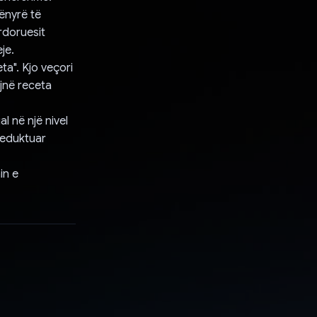
ënyrë të
rdoruesit
je.
ta". Kjo veçori
ojnë receta
l në një nivel
reduktuar
in e