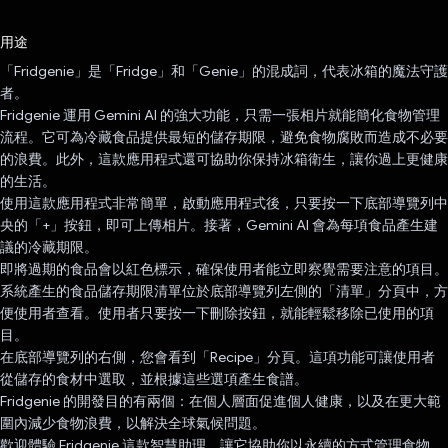
已投票！
用途
「Fridgenie」是「Fridge」和「Genie」的混成詞，代表冰箱的魔法守護
者。
Fridgenie 運用 Gemini AI 的強大功能，只需一張相片就能簡化食物管理
流程。它可為冷藏食品提供最短的儲存期限，避免食物腐敗而造成不必要
的浪費。此外，這款應用程式還可協助你保持冰箱衛生，讓你過上更健康
的生活。
使用這款應用程式非常簡單，啟動應用程式後，只要按一下底部導覽列中
央的「+」按鈕，即可上傳相片。接著，Gemini AI 會為每項食品產生建
議的冷藏期限。
即將過期的食品會以紅色標示，確保使用者能立即察覺需要注意的項目。
系統產生的食品儲存期限清單位於底部導覽列左側的「清單」分頁中，方
便使用者查看。使用者只要按一下刪除按鈕，就能輕鬆移除已使用的項
目。
在底部導覽列的右側，您會看到「Recipe」分頁。這項功能可讓使用者
從儲存的食材中選取，並根據這些選項產生食譜。
Fridgenie 的開發目的有兩個：在個人層面促進個人健康，以及在更大範
圍內減少食物浪費，以解決全球氣候問題。
歡迎體驗 Fridgenie 這款智慧助理，讓它協助你以永續的方式管理食物，