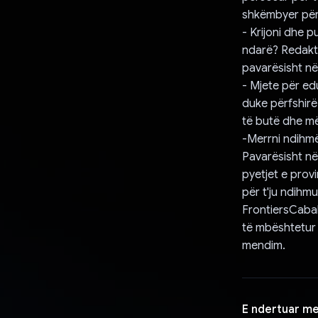
shkëmbyer për
- Krijoni dhe p
ndarë? Redaktor
pavarësisht në
- Mjete për ed
duke përfshirë
të butë dhe më
-Merrni ndihmë 
Pavarësisht nës
pyetjet e provi
për t'ju ndihmu
FrontiersCabal 
të mbështetur 
mendim.
E ndertuar m