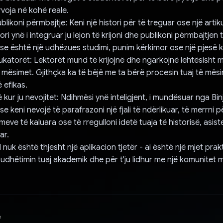
voja në kohë reale.
ublikoni përmbajtje: Keni një histori për të treguar ose një artiku
i ynë i integruar ju lejon të krijoni dhe publikoni përmbajtjen t
se është një udhëzues studimi, punim kërkimor ose një pjesë kr
ukatorët: Lektorët mund të krijojnë dhe ngarkojnë lehtësisht m
 mësimet. Gjithçka ka të bëjë me ta bërë procesin tuaj të më
 efikas.
kur ju nevojitet: Ndihmësi ynë inteligjent, i mundësuar nga Bin
e keni nevojë të parafrazoni një fjali të ndërlikuar, të merrni p
meve të kaluara ose të rregulloni idetë tuaja të historisë, asist
ar.
nuk është thjesht një aplikacion tjetër - ai është një mjet prakti
udhëtimin tuaj akademik dhe për t'ju lidhur me një komunitet me
e