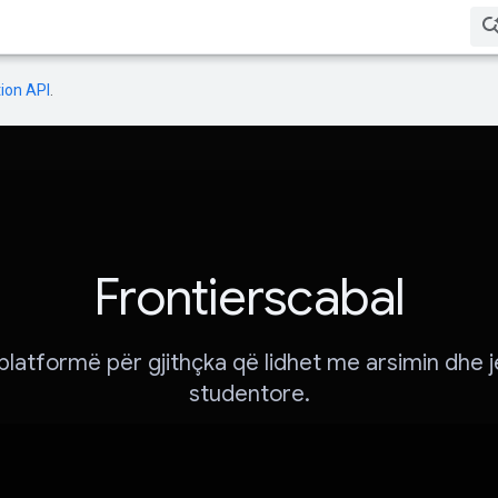
ion API
.
Frontierscabal
platformë për gjithçka që lidhet me arsimin dhe 
studentore.