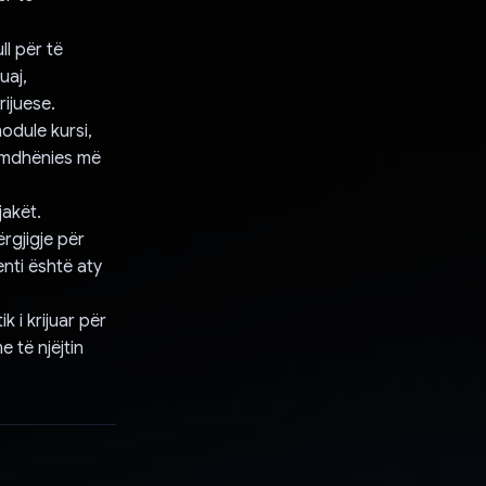
ll për të
uaj,
ijuese.
odule kursi,
simdhënies më
jakët.
ërgjigje për
enti është aty
k i krijuar për
 të njëjtin