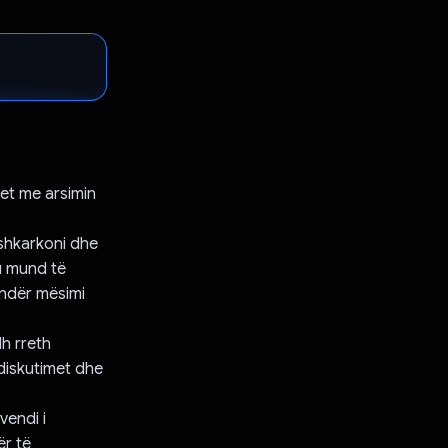
het me arsimin
 shkarkoni dhe
ju mund të
endër mësimi
h rreth
diskutimet dhe
vendi i
ër të