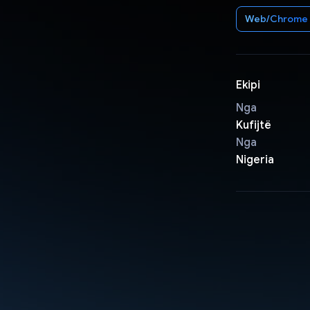
Web/Chrome
Ekipi
Nga
Kufijtë
Nga
Nigeria