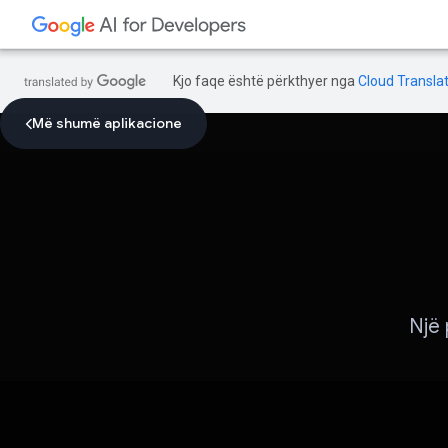
Kjo faqe është përkthyer nga
Cloud Translat
Më shumë aplikacione
Një 