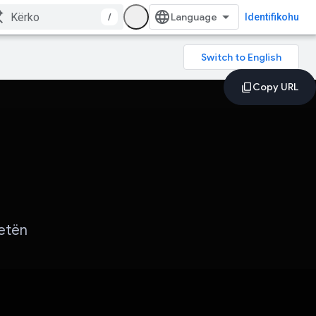
/
Identifikohu
jetën