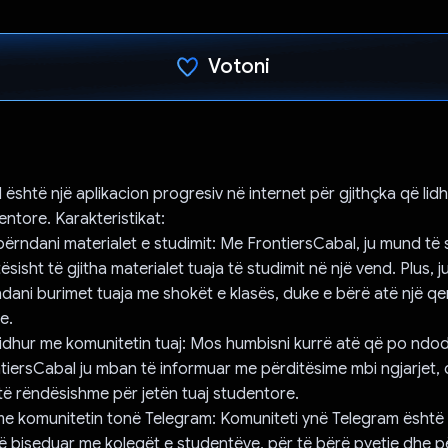
Votoni
Votuar!
 është një aplikacion progresiv në internet për gjithçka që lid
entore. Karakteristikat:
ërndani materialet e studimit: Me FrontiersCabal, ju mund të
ësisht të gjitha materialet tuaja të studimit në një vend. Plus, 
dani burimet tuaja me shokët e klasës, duke e bërë atë një q
e.
lidhur me komunitetin tuaj: Mos humbisni kurrë atë që po ndod
tiersCabal ju mban të informuar me përditësime mbi ngjarjet, 
 të rëndësishme për jetën tuaj studentore.
e komunitetin tonë Telegram: Komuniteti ynë Telegram është 
ë biseduar me kolegët e studentëve, për të bërë pyetje dhe p