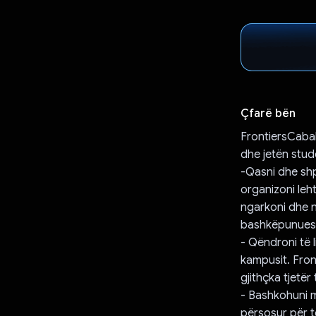
Çfarë bën
FrontiersCabal
dhe jetën stud
-Qasni dhe shp
organizoni leht
ngarkoni dhe n
bashkëpunues
- Qëndroni të 
kampusit. Fron
gjithçka tjetër
- Bashkohuni m
përsosur për t