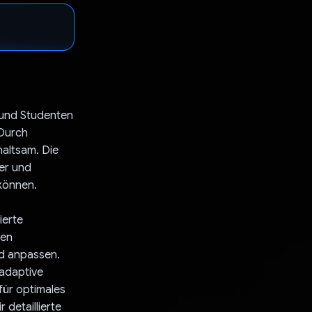
 und Studenten
 Durch
haltsam. Die
er und
können.
ierte
ten
d anpassen.
 adaptive
für optimales
detaillierte