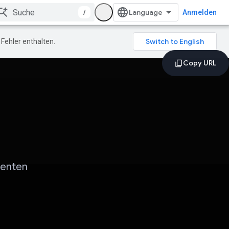
/
Anmelden
Fehler enthalten.
denten