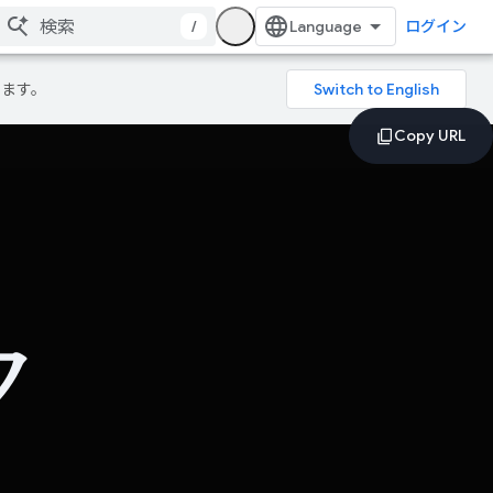
/
ログイン
ります。
ク