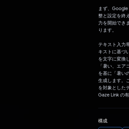
まず、Googl
整と設定を終え
力を開始でき
ります。
テキスト入力率を
キストに基づい
を文字に変換
「暑い、エアコ
を基に「暑いの
生成します。
を対象としたテ
Gaze Li
構成