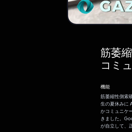
筋萎縮
コミ
機能
筋萎縮性側索
生の夏休みに 
かコミュニケ
きました。Goog
が自立して、