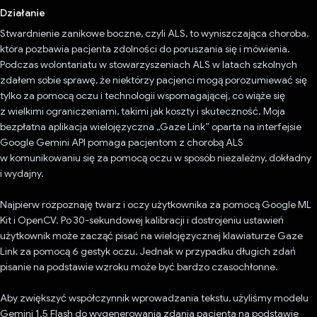
Działanie
Stwardnienie zanikowe boczne, czyli ALS, to wyniszczająca choroba,
która pozbawia pacjenta zdolności do poruszania się i mówienia.
Podczas wolontariatu w stowarzyszeniach ALS w latach szkolnych
zdałem sobie sprawę, że niektórzy pacjenci mogą porozumiewać się
tylko za pomocą oczu i technologii wspomagającej, co wiąże się
z wielkimi ograniczeniami, takimi jak koszty i skuteczność. Moja
bezpłatna aplikacja wielojęzyczna „Gaze Link” oparta na interfejsie
Google Gemini API pomaga pacjentom z chorobą ALS
w komunikowaniu się za pomocą oczu w sposób niezależny, dokładny
i wydajny.
Najpierw rozpoznaję twarz i oczy użytkownika za pomocą Google ML
Kit i OpenCV. Po 30-sekundowej kalibracji i dostrojeniu ustawień
użytkownik może zacząć pisać na wielojęzycznej klawiaturze Gaze
Link za pomocą 6 gestyk oczu. Jednak w przypadku długich zdań
pisanie na podstawie wzroku może być bardzo czasochłonne.
Aby zwiększyć współczynnik wprowadzania tekstu, użyliśmy modelu
Gemini 1.5 Flash do wygenerowania zdania pacjenta na podstawie