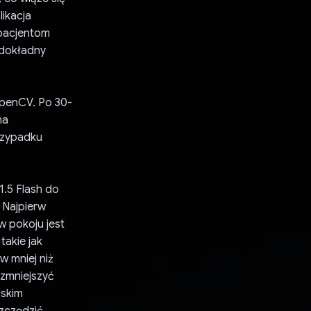
likacja
 pacjentom
 dokładny
OpenCV. Po 30-
na
rzypadku
1.5 Flash do
 Najpierw
w pokoju jest
akie jak
w mniej niż
zmniejszyć
ńskim