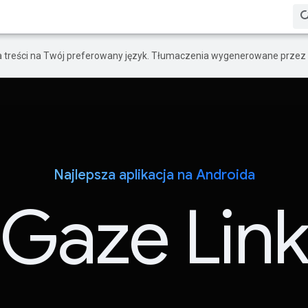
a treści na Twój preferowany język. Tłumaczenia wygenerowane przez 
Najlepsza aplikacja na Androida
Gaze Lin