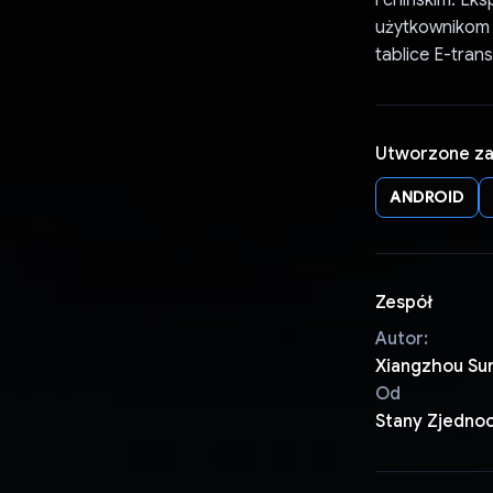
i chińskim. E
użytkownikom d
tablice E-trans
Utworzone z
ANDROID
Zespół
Autor:
Xiangzhou Su
Od
Stany Zjedno