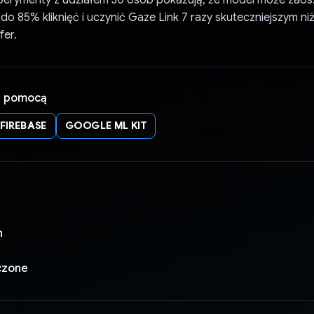
ksperymenty z udziałem 30 osób pokazują, że model może zao
o 85% kliknięć i uczynić Gaze Link 7 razy skuteczniejszym ni
fer.
a pomocą
FIREBASE
GOOGLE ML KIT
n
czone