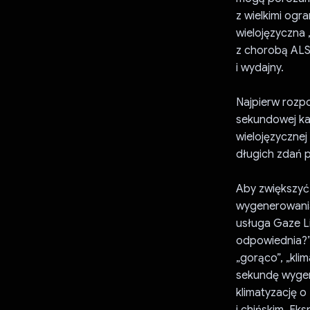
z wielkimi ogr
wielojęzyczna
z chorobą ALS
i wydajny.
Najpierw rozp
sekundowej kal
wielojęzyczne
długich zdań 
Aby zwiększyć
wygenerowania
usługa Gaze Li
odpowiednia?”
„gorąco”, „kli
sekundę wygen
klimatyzację o