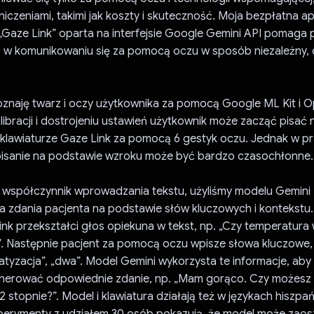
aniczeniami, takimi jak koszty i skuteczność. Moja bezpłatna ap
 „Gaze Link” oparta na interfejsie Google Gemini API pomaga
 w komunikowaniu się za pomocą oczu w sposób niezależny,
oznaję twarz i oczy użytkownika za pomocą Google ML Kit i 
ibracji i dostrojeniu ustawień użytkownik może zacząć pisać 
j klawiaturze Gaze Link za pomocą 6 gestyk oczu. Jednak w p
pisanie na podstawie wzroku może być bardzo czasochłonne.
 współczynnik wprowadzania tekstu, użyliśmy modelu Gemini 
 zdania pacjenta na podstawie słów kluczowych i kontekstu.
nk przekształci głos opiekuna w tekst, np. „Czy temperatura 
. Następnie pacjent za pomocą oczu wpisze słowa kluczowe, t
matyzacja”, „dwa”. Model Gemini wykorzysta te informacje, aby 
erować odpowiednie zdanie, np. „Mam gorąco. Czy możesz 
 2 stopnie?”. Model i klawiatura działają też w językach hiszpa