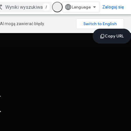
/
Zaloguj się
AI mogą zawierać błędy.
k