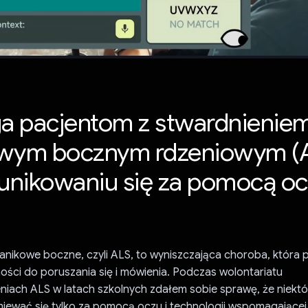
 pacjentom z stwardnienie
owym bocznym rdzeniowym (
nikowaniu się za pomocą o
anikowe boczne, czyli ALS, to wyniszczająca choroba, która
ości do poruszania się i mówienia. Podczas wolontariatu
iach ALS w latach szkolnych zdałem sobie sprawę, że niektó
ewać się tylko za pomocą oczu i technologii wspomagającej,