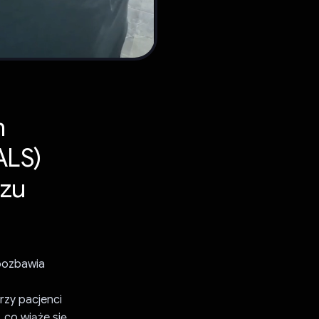
m
ALS)
czu
 pozbawia
rzy pacjenci
 co wiąże się