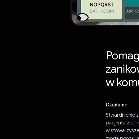
Pomaga
zanik
w komu
Działanie
Stwardnienie z
pacjenta zdoln
w stowarzyszen
mogą porozumi