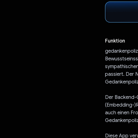
Funktion
gedankenpolize
Bewusstseinss
sympathischen 
passiert. Der 
Gedankenpoliz
Der Backend-C
(Embedding-)Ra
auch einen Fro
Gedankenpolize
Diese App verw