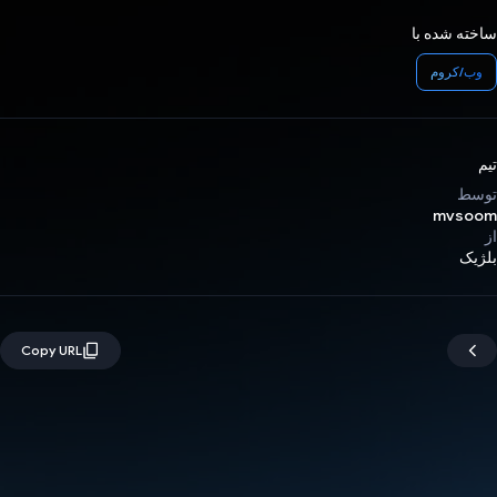
ساخته شده با
وب/کروم
تیم
توسط
mvsoom
از
بلژیک