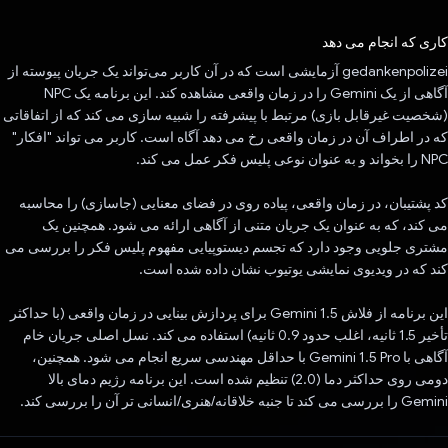
رای داد!
کاری که انجام می دهد
gedankenpolizei آزمایشی است که در آن کاربر می‌تواند یک جریان پیوسته از
آگاهی از یک Gemini را در زمان واقعی مشاهده کند. این برنامه یک NPC
(شخصیت غیرقابل بازی) مرتبط با پیشرفته را شبیه سازی می کند که از اتفاقاتی
که در اطراف آن در زمان واقعی رخ می دهد آگاه است. کاربر می تواند "افکار"
NPC را بخواند و به عنوان نوعی پلیس فکر عمل می کند.
کد پشتیبان، در زمان واقعی، پیاده روی در فضای معنایی (جاسازی) را محاسبه
می کند، که به عنوان یک جریان متنی از آگاهی ارائه می شود. همچنین یک
مشتری جلویی وجود دارد که تجسم دیستوپیایی مفهوم پلیس فکر را بررسی می
کند که در ویدیوی نمایشی یوتیوب نشان داده شده است.
این برنامه از فلاش Gemini 1.5 برای پردازش بینایی در زمان واقعی (با حداکثر
تأخیر 1.5 ثانیه، اغلب حدود 0.9 ثانیه) استفاده می کند. نسل اصلی جریان خام
آگاهی با Gemini 1.5 Pro با حداقل مهندسی سریع انجام می شود. همچنین،
دومی روی حداکثر دما (2.0) تنظیم شده است. این برنامه رژیم دمای بالا
Gemini را بررسی می کند تا جنبه خلاقانه/هنری/انسانی تر آن را بررسی کند.