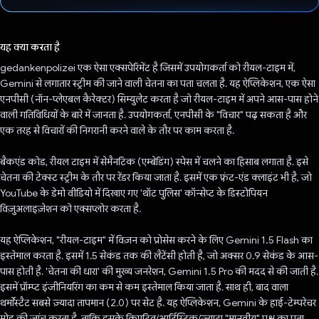
वोट कर दिया है!
यह क्या करता है
gedankenpolizei एक ऐसा एक्सपेरिमेंट है जिसमें उपयोगकर्ता को रीयल-टाइम में,
Gemini से लगातार स्ट्रीम की जाने वाली चेतना का पता चलता है. यह ऐप्लिकेशन, एक ऐसा
एनपीसी (नॉन-प्लेएबल कैरेक्टर) सिम्युलेट करता है जो रीयल-टाइम में अपने आस-पास होने
वाली गतिविधियों के बारे में जानता है. उपयोगकर्ता, एनपीसी के "विचार" पढ़ सकता है और
एक तरह से विचारों की निगरानी करने वाले के तौर पर काम करता है.
बैकएंड कोड, रीयल टाइम में सेमैनटिक (एम्बेडिंग) स्पेस में चलने का हिसाब लगाता है. इसे
चेतना की टेक्स्ट स्ट्रीम के तौर पर रेंडर किया जाता है. इसमें एक फ़्रंट-एंड क्लाइंट भी है, जो
YouTube के डेमो वीडियो में दिखाए गए 'थॉट पुलिस' कॉन्सेप्ट के डिस्टोपियन
विज़ुअलाइज़ेशन को एक्सप्लोर करता है.
यह ऐप्लिकेशन, "रीयल-टाइम" में विज़न को प्रोसेस करने के लिए Gemini 1.5 Flash का
इस्तेमाल करता है. इसमें 1.5 सेकंड तक की लैटेंसी होती है, जो अक्सर 0.9 सेकंड के आस-
पास होती है. 'चेतना की धारा' की मुख्य जनरेशन, Gemini 1.5 Pro की मदद से की जाती है.
इसमें प्रॉम्प्ट इंजीनियरिंग का कम से कम इस्तेमाल किया जाता है. साथ ही, बाद वाला
थर्मोस्टैट सबसे ज़्यादा तापमान (2.0) पर सेट है. यह ऐप्लिकेशन, Gemini के हाई-टेम्परेचर
मोड की जांच करता है, ताकि इसके क्रिएटिव/आर्टिस्टिक/ज़्यादा "मानवीय" पक्ष का पता