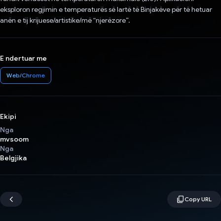
eksploron regjimin e temperaturës së lartë të Binjakëve për të hetuar
anën e tij krijuese/artistike/më “njerëzore”.
E ndertuar me
Web/Chrome
Ekipi
Nga
mvsoom
Nga
Belgjika