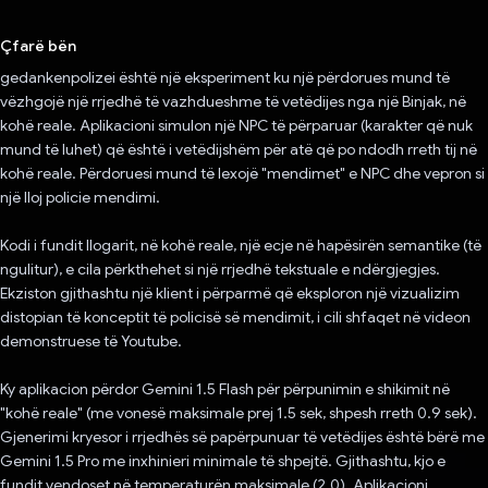
Votuar!
Çfarë bën
gedankenpolizei është një eksperiment ku një përdorues mund të
vëzhgojë një rrjedhë të vazhdueshme të vetëdijes nga një Binjak, në
kohë reale. Aplikacioni simulon një NPC të përparuar (karakter që nuk
mund të luhet) që është i vetëdijshëm për atë që po ndodh rreth tij në
kohë reale. Përdoruesi mund të lexojë "mendimet" e NPC dhe vepron si
një lloj policie mendimi.
Kodi i fundit llogarit, në kohë reale, një ecje në hapësirën semantike (të
ngulitur), e cila përkthehet si një rrjedhë tekstuale e ndërgjegjes.
Ekziston gjithashtu një klient i përparmë që eksploron një vizualizim
distopian të konceptit të policisë së mendimit, i cili shfaqet në videon
demonstruese të Youtube.
Ky aplikacion përdor Gemini 1.5 Flash për përpunimin e shikimit në
"kohë reale" (me vonesë maksimale prej 1.5 sek, shpesh rreth 0.9 sek).
Gjenerimi kryesor i rrjedhës së papërpunuar të vetëdijes është bërë me
Gemini 1.5 Pro me inxhinieri minimale të shpejtë. Gjithashtu, kjo e
fundit vendoset në temperaturën maksimale (2.0). Aplikacioni