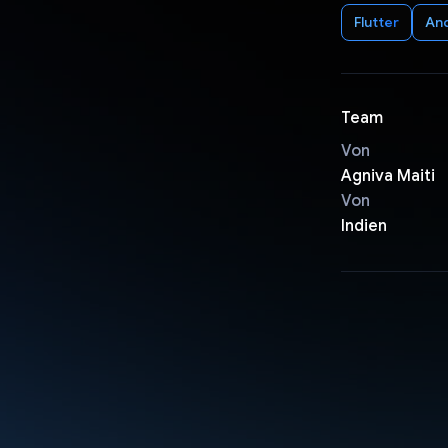
Flutter
An
Team
Von
Agniva Maiti
Von
Indien