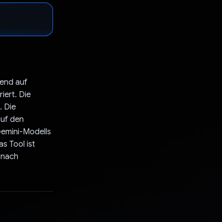
rend auf
iert. Die
. Die
auf den
Gemini-Modells
s Tool ist
 nach