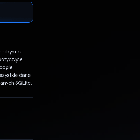
obilnym za
 dotyczące
Google
szystkie dane
danych SQLite.