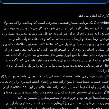
رای داد!
کاری که انجام می دهد
GemAide یک برنامه دستیار شخصی پیشرفته است که وظایفی را که معمولاً
توسط فریلنسرها یا کارمندان انجام می شود خودکار می کند و نیاز به مهندسی
سریع را به ویژه برای کاربران غیر فنی به حداقل می رساند. مدیریت ایمیل را با
نوشتن، زمان‌بندی و ارسال ایمیل ساده می‌کند و داده‌های جدولی خام را به
ارائه‌های پاورپوینت صیقلی تبدیل می‌کند. GemAide همچنین اطلاعات کلیدی را
از اسناد بر اساس ورودی کاربر استخراج می کند و کد برنامه تلفن همراه را از
دستورات متنی ساده با جمع آوری بینش های متخصص به اشتراک گذاشته شده
آنلاین و ایجاد بهترین درخواست برای برنامه مورد نیاز تولید می کند. اگرچه در
حال حاضر به دلیل محدودیت منابع نمی تواند این کد را در یک برنامه کاربردی
اجرا کند.
کاربران همچنین می‌توانند توضیحات مفصلی را در قالب‌هایی مانند ویدیو، صدا (از
جمله جلسات ضبط‌شده) یا متن ارائه دهند و راه‌های انعطاف‌پذیری را برای تعامل
با پلتفرم و ایجاد دقیقاً آنچه نیاز دارند ارائه دهند. علاوه بر این، GemAide دارای
الگوریتمی برای تشخیص سرقت ادبی در محصولات تولید شده مانند برنامه‌ها و
وب‌سایت‌ها خواهد بود و خروجی‌های منحصربه‌فرد را تضمین می‌کند.
به‌روزرسانی‌های آینده شامل ویژگی‌هایی مانند مراقبت از مشتری، بازاریابی
رسانه‌های اجتماعی، تولید برنامه‌ها و وب‌سایت‌های تلفن همراه قابل فروش،