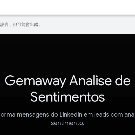
偏好的語言，但可能會出錯。
Gemaway Analise de
Sentimentos
forma mensagens do LinkedIn em leads com anál
sentimento.