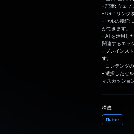
- 記事: ウ
- URL: 
- セルの接続
ができます。
- AI を活用
関連するエッ
- ブレインス
す。
- コンテンツの
- 選択したセ
ィスカッショ
構成
Flutter