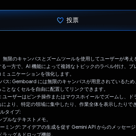
投票
投票済み
d は、無限のキャンバスとズームツールを使用してユーザーが考
する一方で、AI 機能によって複雑なトピックのラベル付け、ブ
コミュニケーションを強化します。
ンバス: Gemboard には無限のキャンバスが用意されているた
ることなくセルを自由に配置してリンクできます。
ン: ユーザーはピンチ操作またはマウスホイールでズームし、ド
れにより、特定の領域に集中したり、作業全体を表示したりで
セルタイプ:
 シンプルなテキストメモ。
ーミング: アイデアの生成を促す Gemini API からのメッセー
像のドラッグ＆ドロップ機能。