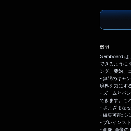
機能
Gemboar
できるように
ング、要約、
- 無限のキャ
境界を気にす
- ズームとパ
できます。こ
- さまざまな
- 編集可能:
- ブレインスト
- 画像: 画