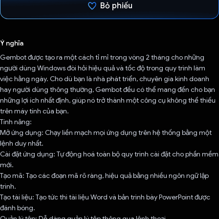
Bỏ phiếu
Đã bình chọn!
Ý nghĩa
Gembot được tạo ra một cách tỉ mỉ trong vòng 2 tháng cho những
người dùng Windows đòi hỏi hiệu quả và tốc độ trong quy trình làm
việc hằng ngày. Cho dù bạn là nhà phát triển, chuyên gia kinh doanh
hay người dùng thông thường, Gembot đều có thể mang đến cho bạn
những lợi ích nhất định, giúp nó trở thành một công cụ không thể thiếu
trên máy tính của bạn.
Tính năng:
Mở ứng dụng: Chạy liền mạch mọi ứng dụng trên hệ thống bằng một
lệnh duy nhất.
Cài đặt ứng dụng: Tự động hoá toàn bộ quy trình cài đặt cho phần mềm
mới.
Tạo mã: Tạo các đoạn mã rõ ràng, hiệu quả bằng nhiều ngôn ngữ lập
trình.
Tạo tài liệu: Tạo tức thì tài liệu Word và bản trình bày PowerPoint được
đánh bóng.
Quản lý tệp: Dễ dàng quản lý tệp thông qua lệnh thoại.