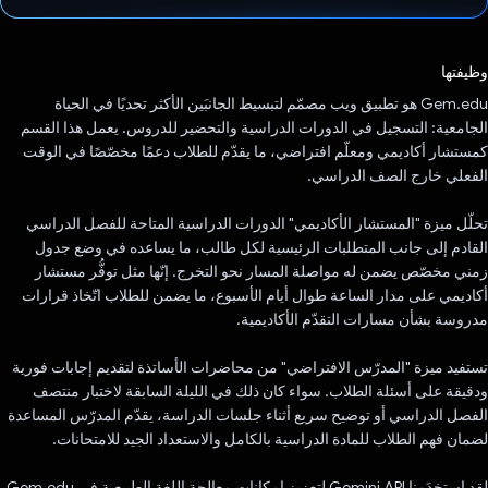
تم التصويت.
وظيفتها
‫Gem.edu هو تطبيق ويب مصمّم لتبسيط الجانبَين الأكثر تحديًا في الحياة
الجامعية: التسجيل في الدورات الدراسية والتحضير للدروس. يعمل هذا القسم
كمستشار أكاديمي ومعلّم افتراضي، ما يقدّم للطلاب دعمًا مخصّصًا في الوقت
الفعلي خارج الصف الدراسي.
تحلّل ميزة "المستشار الأكاديمي" الدورات الدراسية المتاحة للفصل الدراسي
القادم إلى جانب المتطلبات الرئيسية لكل طالب، ما يساعده في وضع جدول
زمني مخصّص يضمن له مواصلة المسار نحو التخرج. إنّها مثل توفُّر مستشار
أكاديمي على مدار الساعة طوال أيام الأسبوع، ما يضمن للطلاب اتّخاذ قرارات
مدروسة بشأن مسارات التقدّم الأكاديمية.
تستفيد ميزة "المدرّس الافتراضي" من محاضرات الأساتذة لتقديم إجابات فورية
ودقيقة على أسئلة الطلاب. سواء كان ذلك في الليلة السابقة لاختبار منتصف
الفصل الدراسي أو توضيح سريع أثناء جلسات الدراسة، يقدّم المدرّس المساعدة
لضمان فهم الطلاب للمادة الدراسية بالكامل والاستعداد الجيد للامتحانات.
لقد استخدَمنا Gemini API لتعزيز إمكانات معالجة اللغة الطبيعية في Gem.edu.