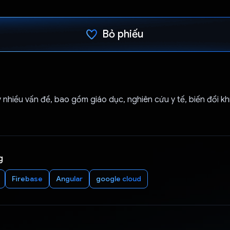
Bỏ phiếu
Đã bình chọn!
 nhiều vấn đề, bao gồm giáo dục, nghiên cứu y tế, biến đổi khí
g
Firebase
Angular
google cloud