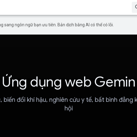
g sang ngôn ngữ bạn ưu tiên. Bản dịch bằng AI có thể có lỗi.
Ứng dụng web Gemin
, biến đổi khí hậu, nghiên cứu y tế, bất bình đẳng k
hội