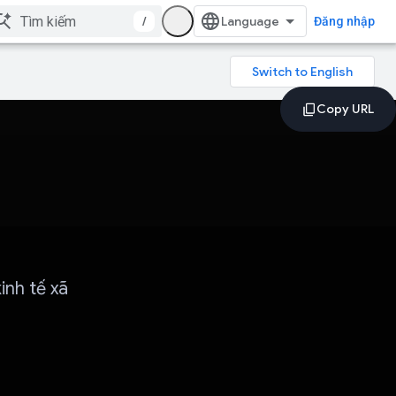
/
Đăng nhập
inh tế xã