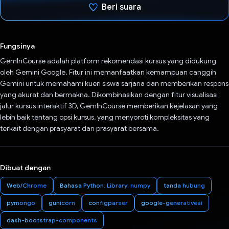
Beri suara
Telah memilih.
Fungsinya
GemInCourse adalah platform rekomendasi kursus yang didukung
oleh Gemini Google. Fitur ini memanfaatkan kemampuan canggih
Gemini untuk memahami kueri siswa sarjana dan memberikan respons
yang akurat dan bermakna. Dikombinasikan dengan fitur visualisasi
jalur kursus interaktif 3D, GemInCourse memberikan kejelasan yang
lebih baik tentang opsi kursus, yang menyoroti kompleksitas yang
terkait dengan prasyarat dan prasyarat bersama.
Dibuat dengan
Web/Chrome
Bahasa Python. Library: numpy
tanda hubung
pymongo
gunicorn
configparser
google-generativeai
dash-bootstrap-components