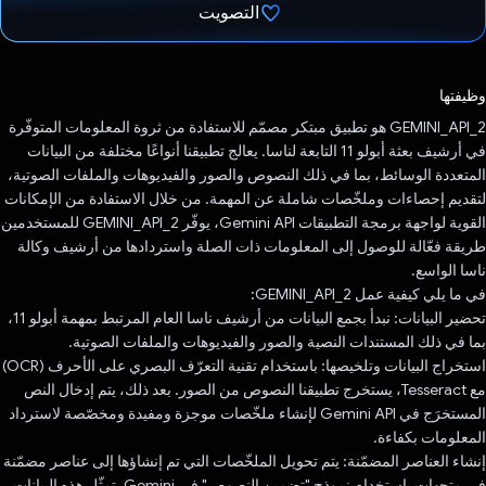
التصويت
تم التصويت.
وظيفتها
GEMINI_API_2 هو تطبيق مبتكر مصمّم للاستفادة من ثروة المعلومات المتوفّرة
في أرشيف بعثة أبولو 11 التابعة لناسا. يعالج تطبيقنا أنواعًا مختلفة من البيانات
المتعددة الوسائط، بما في ذلك النصوص والصور والفيديوهات والملفات الصوتية،
لتقديم إحصاءات وملخّصات شاملة عن المهمة. من خلال الاستفادة من الإمكانات
القوية لواجهة برمجة التطبيقات Gemini API، يوفّر GEMINI_API_2 للمستخدمين
طريقة فعّالة للوصول إلى المعلومات ذات الصلة واستردادها من أرشيف وكالة
ناسا الواسع.
في ما يلي كيفية عمل GEMINI_API_2:
تحضير البيانات: نبدأ بجمع البيانات من أرشيف ناسا العام المرتبط بمهمة أبولو 11،
بما في ذلك المستندات النصية والصور والفيديوهات والملفات الصوتية.
استخراج البيانات وتلخيصها: باستخدام تقنية التعرّف البصري على الأحرف (OCR)
مع Tesseract، يستخرج تطبيقنا النصوص من الصور. بعد ذلك، يتم إدخال النص
المستخرَج في Gemini API لإنشاء ملخّصات موجزة ومفيدة ومخصّصة لاسترداد
المعلومات بكفاءة.
إنشاء العناصر المضمّنة: يتم تحويل الملخّصات التي تم إنشاؤها إلى عناصر مضمّنة
في متجهات باستخدام نموذج "تضمين النصوص" في Gemini. تمثّل هذه البيانات