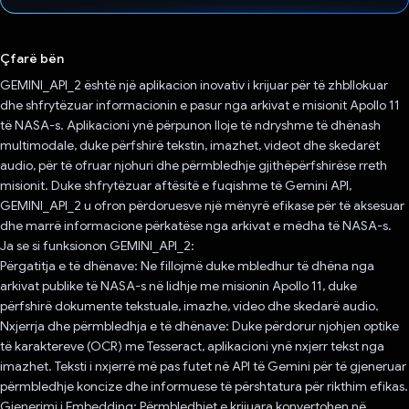
Votuar!
Çfarë bën
GEMINI_API_2 është një aplikacion inovativ i krijuar për të zhbllokuar
dhe shfrytëzuar informacionin e pasur nga arkivat e misionit Apollo 11
të NASA-s. Aplikacioni ynë përpunon lloje të ndryshme të dhënash
multimodale, duke përfshirë tekstin, imazhet, videot dhe skedarët
audio, për të ofruar njohuri dhe përmbledhje gjithëpërfshirëse rreth
misionit. Duke shfrytëzuar aftësitë e fuqishme të Gemini API,
GEMINI_API_2 u ofron përdoruesve një mënyrë efikase për të aksesuar
dhe marrë informacione përkatëse nga arkivat e mëdha të NASA-s.
Ja se si funksionon GEMINI_API_2:
Përgatitja e të dhënave: Ne fillojmë duke mbledhur të dhëna nga
arkivat publike të NASA-s në lidhje me misionin Apollo 11, duke
përfshirë dokumente tekstuale, imazhe, video dhe skedarë audio.
Nxjerrja dhe përmbledhja e të dhënave: Duke përdorur njohjen optike
të karaktereve (OCR) me Tesseract, aplikacioni ynë nxjerr tekst nga
imazhet. Teksti i nxjerrë më pas futet në API të Gemini për të gjeneruar
përmbledhje koncize dhe informuese të përshtatura për rikthim efikas.
Gjenerimi i Embedding: Përmbledhjet e krijuara konvertohen në