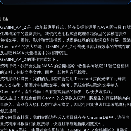
已投票！
用途
GEMINI_API_2 是一款創新應用程式，旨在發掘並運用 NASA 阿波羅 11 號
任務檔案中的豐富資訊。我們的應用程式會處理各種類型的多模態資料，
包括文字、圖片、影片和音訊檔案，以提供任務的完整洞察和摘要。透過
Gemini API 的強大功能，GEMINI_API_2 可讓使用者以有效率的方式存取
及擷取 NASA 大量檔案中的相關資訊。
GEMINI_API_2 的運作方式如下：
資料準備：我們會先從 NASA 的公開檔案中收集與阿波羅 11 號任務相關
的資料，包括文字文件、圖片、影片和音訊檔案。
資料擷取和摘要：我們的應用程式會使用 Tesseract 搭配光學字元辨識
(OCR) 技術，從圖片中擷取文字。接著，系統會將擷取的文字輸入
Gemini API，產生精簡且含有豐富資訊的摘要，以便快速擷取。
嵌入生成：系統會使用 Gemini 的文字嵌入模型，將產生的摘要轉換為向
量嵌入。這些嵌入項目以數字表示摘要，因此可用於快速且準確地進行相
似度搜尋。
建立向量資料庫：我們會將這些嵌入項目儲存在 Chroma DB 中，這個向
量資料庫可根據相似度搜尋，快速且準確地擷取相關文件。
查詢 RAG 系統：使用者查詢系統時，GEMINI_API_2 會根據嵌入項目擷