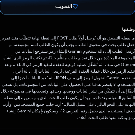
التصويت
تم التصويت.
وظيفتها
ما يفعله التطبيق هو أنّه يُرسل أولاً طلب POST إلى نقطة نهاية تتطلّب منك تمرير
حقل طلب بحث في محتوى الطلب. يجب أن يكون الطلب اسم مجموعة، ثم
نُرسل الطلب إلى دالة تستخدِم Gemini لإنشاء رمز يسترجع البيانات في
المجموعة المحدّدة من خلال تقديم طلب منظَّم جيدًا، ثم نكتب الرمز الذي أنشأه
Gemini في ملف، ثم نُشغِّل عملية فرعية للعقدة لتنفيذ الرمز في الملف، وبعد
تنفيذ الرمز من خلال عملية العقدة الفرعية، نُرسل البيانات إلى دالة أخرى
تستخدِم Gemini لتحويل الرمز إلى ملف JSON، ثم نُعيد البيانات أخيرًا إلى
المستخدم. لا يقتصر هدفنا على الحصول على البيانات من المجموعات، بل نسعى
أيضًا إلى أن نتمكّن من نشر البيانات ووضعها وحذفها وتصحيحها في مجموعة خلال
الأسابيع المقبلة. بعد ذلك، نريد أن يكون طلب البحث الذي يتم تمريره إلى نقطة
النهاية على النحو التالي، على سبيل المثال: "أريد جلب جميع المستخدمين، وأريد
حذف المستخدم الذي يحمل رقم التعريف 2"، وسيكون بإمكان Gemini إنشاء
رمز يمكنه تنفيذ طلب البحث أعلاه.