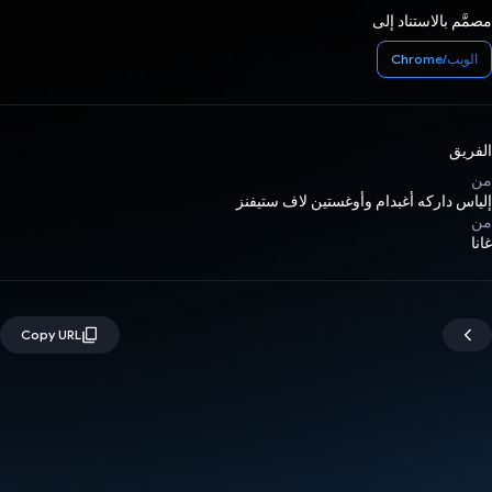
مصمَّم بالاستناد إلى
الويب/Chrome
الفريق
من
إلياس داركه أغبدام وأوغستين لاف ستيفنز
من
غانا