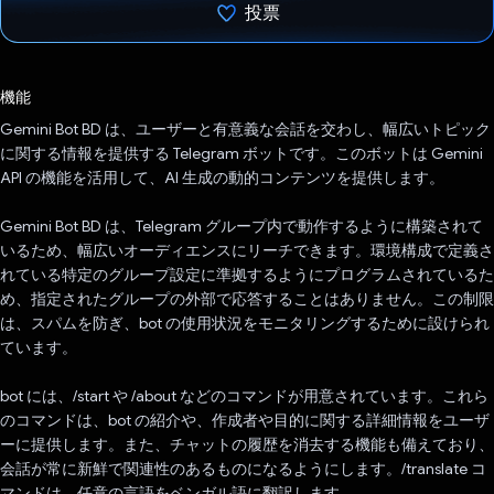
投票
投票済み
機能
Gemini Bot BD は、ユーザーと有意義な会話を交わし、幅広いトピック
に関する情報を提供する Telegram ボットです。このボットは Gemini
API の機能を活用して、AI 生成の動的コンテンツを提供します。
Gemini Bot BD は、Telegram グループ内で動作するように構築されて
いるため、幅広いオーディエンスにリーチできます。環境構成で定義さ
れている特定のグループ設定に準拠するようにプログラムされているた
め、指定されたグループの外部で応答することはありません。この制限
は、スパムを防ぎ、bot の使用状況をモニタリングするために設けられ
ています。
bot には、/start や /about などのコマンドが用意されています。これら
のコマンドは、bot の紹介や、作成者や目的に関する詳細情報をユーザ
ーに提供します。また、チャットの履歴を消去する機能も備えており、
会話が常に新鮮で関連性のあるものになるようにします。/translate コ
マンドは、任意の言語をベンガル語に翻訳します。