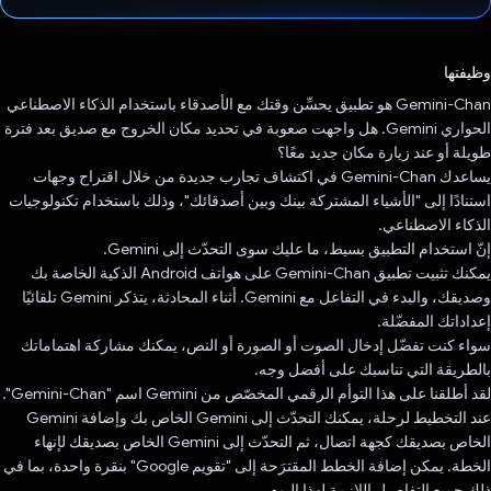
تم التصويت.
وظيفتها
Gemini-Chan هو تطبيق يحسِّن وقتك مع الأصدقاء باستخدام الذكاء الاصطناعي
الحواري Gemini. هل واجهت صعوبة في تحديد مكان الخروج مع صديق بعد فترة
طويلة أو عند زيارة مكان جديد معًا؟
يساعدك Gemini-Chan في اكتشاف تجارب جديدة من خلال اقتراح وجهات
استنادًا إلى "الأشياء المشتركة بينك وبين أصدقائك"، وذلك باستخدام تكنولوجيات
الذكاء الاصطناعي.
إنّ استخدام التطبيق بسيط، ما عليك سوى التحدّث إلى Gemini.
يمكنك تثبيت تطبيق Gemini-Chan على هواتف Android الذكية الخاصة بك
وصديقك، والبدء في التفاعل مع Gemini. أثناء المحادثة، يتذكر Gemini تلقائيًا
إعداداتك المفضّلة.
سواء كنت تفضّل إدخال الصوت أو الصورة أو النص، يمكنك مشاركة اهتماماتك
بالطريقة التي تناسبك على أفضل وجه.
لقد أطلقنا على هذا التوأم الرقمي المخصّص من Gemini اسم "Gemini-Chan".
عند التخطيط لرحلة، يمكنك التحدّث إلى Gemini الخاص بك وإضافة Gemini
الخاص بصديقك كجهة اتصال، ثم التحدّث إلى Gemini الخاص بصديقك لإنهاء
الخطة. يمكن إضافة الخطط المقترَحة إلى "تقويم Google" بنقرة واحدة، بما في
ذلك جميع التفاصيل اللازمة لهذا اليوم.