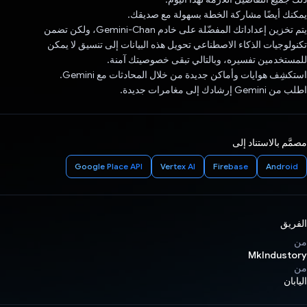
يمكنك أيضًا مشاركة الخطة بسهولة مع صديقك.
يتم تخزين إعداداتك المفضّلة على خادم Gemini-Chan، ولكن تضمن
تكنولوجيات الذكاء الاصطناعي تحويل هذه البيانات إلى تنسيق لا يمكن
للمستخدمين تفسيره، وبالتالي تبقى خصوصيتك آمنة.
استكشِف هوايات وأماكن جديدة من خلال المحادثات مع Gemini.
اطلب من Gemini إرشادك إلى مغامرات جديدة.
مصمَّم بالاستناد إلى
Google Place API
Vertex AI
Firebase
Android
الفريق
من
MkIndustory
من
اليابان