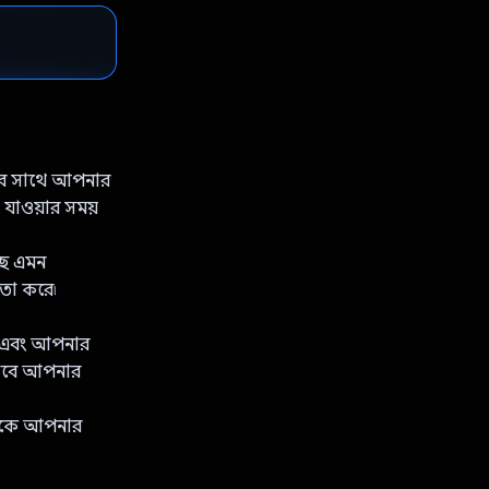
ের সাথে আপনার
় যাওয়ার সময়
ছে এমন
়তা করে৷
ুন এবং আপনার
়ভাবে আপনার
লিকে আপনার