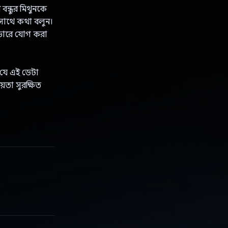
ন্ধুর মিথুনকে
 সাথে কথা বলুন।
েন্ডারে যোগ করা
ে যে এই ডেটা
়তা সুরক্ষিত