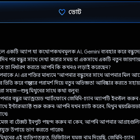
ভোট
ভোট দিয়েছেন!
ল একটি অ্যাপ যা কথোপকথনমূলক AI, Gemini ব্যবহার করে বন্ধুদ
ীর্ঘদিন পর বন্ধুর সাথে দেখা করার সময় বা একসাথে একটি নতুন জায়গায
বে তা নির্ধারণ করতে আপনি কি কখনও লড়াই করেছেন?
পনাকে AI এর শক্তির মাধ্যমে "আপনার বন্ধুদের সাথে আপনার মিল আ
ভিত্তি করে গন্তব্যের পরামর্শ দিয়ে নতুন অভিজ্ঞতা আবিষ্কার করতে সহায
করা সহজ—শুধু মিথুনের সাথে কথা বলুন!
 বন্ধুর অ্যান্ড্রয়েড স্মার্টফোনে জেমিনি-চ্যান অ্যাপটি ইনস্টল কর
াথে ইন্টারঅ্যাক্ট শুরু করুন৷ আপনি যখন চ্যাট করেন, মিথুন স্বয়ংক্রিয
াখে৷
মেজ বা টেক্সট ইনপুট পছন্দ করুন না কেন, আপনি আপনার আগ্রহগু
পযুক্ত উপায়ে ভাগ করতে পারেন৷
ুনের এই ব্যক্তিগতকৃত, ডিজিটাল যমজ নাম দিয়েছি, জেমিনি-চ্যান!