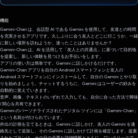
投票済み
機能
Gemini-Chan は、会話型 AI である Gemini を使用して、友達との時間
を充実させるアプリです。久しぶりに会う友人とどこに行こうか、一緒
に新しい場所を訪ねようか、迷ったことはありませんか？
Gemini-Chan は、AI を活用して「友人との共通点」に基づいて目的地
を提案し、新しい体験を見つけるお手伝いをします。
アプリの使い方は簡単です。Gemini に話しかけるだけです。
Gemini-Chan アプリを自分の Android スマートフォンと友人の
Android スマートフォンにインストールして、自分の Gemini とやり取
りを始めましょう。チャットするうちに、Gemini はユーザーの好みを
自動的に覚えていきます。
音声、画像、テキストのいずれで入力しても、自分に合った方法で興味
/ 関心を共有できます。
Gemini のパーソナライズされたデジタル ツインには「Gemini-Chan」
という名前が付けられています。
外出の計画を立てるときは、Gemini に話しかけ、友人の Gemini を連
絡先として追加し、その Gemini に話しかけて計画を確定します。提案
されたプランは、その日の必要な詳細情報とともに、ワンクリックで