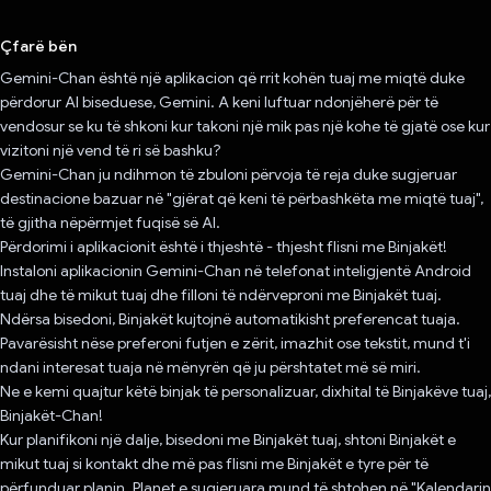
Votuar!
Çfarë bën
Gemini-Chan është një aplikacion që rrit kohën tuaj me miqtë duke
përdorur AI biseduese, Gemini. A keni luftuar ndonjëherë për të
vendosur se ku të shkoni kur takoni një mik pas një kohe të gjatë ose kur
vizitoni një vend të ri së bashku?
Gemini-Chan ju ndihmon të zbuloni përvoja të reja duke sugjeruar
destinacione bazuar në "gjërat që keni të përbashkëta me miqtë tuaj",
të gjitha nëpërmjet fuqisë së AI.
Përdorimi i aplikacionit është i thjeshtë - thjesht flisni me Binjakët!
Instaloni aplikacionin Gemini-Chan në telefonat inteligjentë Android
tuaj dhe të mikut tuaj dhe filloni të ndërveproni me Binjakët tuaj.
Ndërsa bisedoni, Binjakët kujtojnë automatikisht preferencat tuaja.
Pavarësisht nëse preferoni futjen e zërit, imazhit ose tekstit, mund t'i
ndani interesat tuaja në mënyrën që ju përshtatet më së miri.
Ne e kemi quajtur këtë binjak të personalizuar, dixhital të Binjakëve tuaj,
Binjakët-Chan!
Kur planifikoni një dalje, bisedoni me Binjakët tuaj, shtoni Binjakët e
mikut tuaj si kontakt dhe më pas flisni me Binjakët e tyre për të
përfunduar planin. Planet e sugjeruara mund të shtohen në "Kalendarin