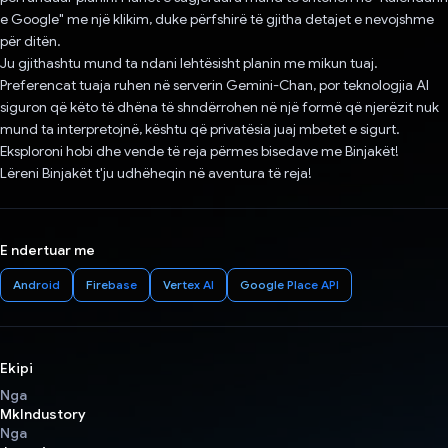
e Google" me një klikim, duke përfshirë të gjitha detajet e nevojshme
për ditën.
Ju gjithashtu mund ta ndani lehtësisht planin me mikun tuaj.
Preferencat tuaja ruhen në serverin Gemini-Chan, por teknologjia AI
siguron që këto të dhëna të shndërrohen në një formë që njerëzit nuk
mund ta interpretojnë, kështu që privatësia juaj mbetet e sigurt.
Eksploroni hobi dhe vende të reja përmes bisedave me Binjakët!
Lëreni Binjakët t'ju udhëheqin në aventura të reja!
E ndertuar me
Android
Firebase
Vertex AI
Google Place API
Ekipi
Nga
MkIndustory
Nga