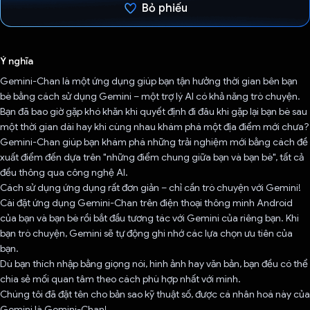
Bỏ phiếu
Đã bình chọn!
Ý nghĩa
Gemini-Chan là một ứng dụng giúp bạn tận hưởng thời gian bên bạn
bè bằng cách sử dụng Gemini – một trợ lý AI có khả năng trò chuyện.
Bạn đã bao giờ gặp khó khăn khi quyết định đi đâu khi gặp lại bạn bè sau
một thời gian dài hay khi cùng nhau khám phá một địa điểm mới chưa?
Gemini-Chan giúp bạn khám phá những trải nghiệm mới bằng cách đề
xuất điểm đến dựa trên "những điểm chung giữa bạn và bạn bè", tất cả
đều thông qua công nghệ AI.
Cách sử dụng ứng dụng rất đơn giản – chỉ cần trò chuyện với Gemini!
Cài đặt ứng dụng Gemini-Chan trên điện thoại thông minh Android
của bạn và bạn bè rồi bắt đầu tương tác với Gemini của riêng bạn. Khi
bạn trò chuyện, Gemini sẽ tự động ghi nhớ các lựa chọn ưu tiên của
bạn.
Dù bạn thích nhập bằng giọng nói, hình ảnh hay văn bản, bạn đều có thể
chia sẻ mối quan tâm theo cách phù hợp nhất với mình.
Chúng tôi đã đặt tên cho bản sao kỹ thuật số, được cá nhân hoá này của
Gemini là Gemini-Chan!