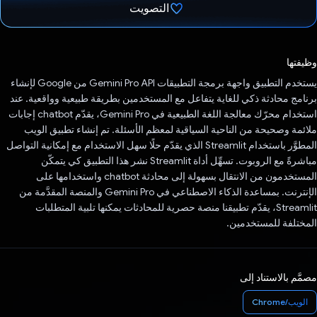
التصويت
تم التصويت.
وظيفتها
يستخدم التطبيق واجهة برمجة التطبيقات Gemini Pro API من Google لإنشاء
برنامج محادثة ذكي للغاية يتفاعل مع المستخدمين بطريقة طبيعية وواقعية. عند
استخدام محرّك معالجة اللغة الطبيعية في Gemini Pro، يقدّم chatbot إجابات
ملائمة وصحيحة من الناحية السياقية لمعظم الأسئلة. تم إنشاء تطبيق الويب
المطوَّر باستخدام Streamlit الذي يقدّم حلًا سهل الاستخدام مع إمكانية التواصل
مباشرةً مع الروبوت. تسهِّل أداة Streamlit نشر هذا التطبيق كي يتمكّن
المستخدمون من الانتقال بسهولة إلى محادثة chatbot واستخدامها على
الإنترنت. بمساعدة الذكاء الاصطناعي في Gemini Pro والمنصة المقدَّمة من
Streamlit، يقدّم تطبيقنا منصة حصرية للمحادثات يمكنها تلبية المتطلبات
المختلفة للمستخدمين.
مصمَّم بالاستناد إلى
الويب/Chrome