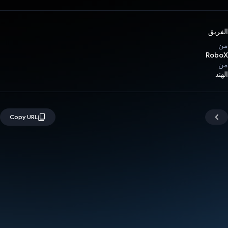
الفريق
من
RoboX
من
الهند