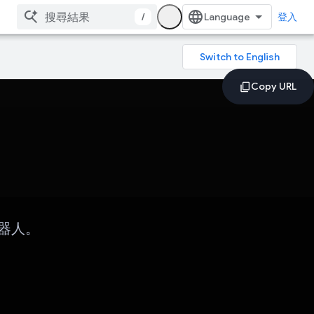
/
登入
天機器人。