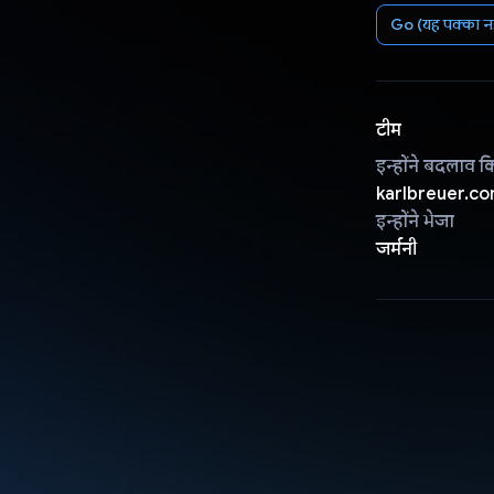
Go (यह पक्का नह
टीम
इन्होंने बदलाव क
karlbreuer.c
इन्होंने भेजा
जर्मनी