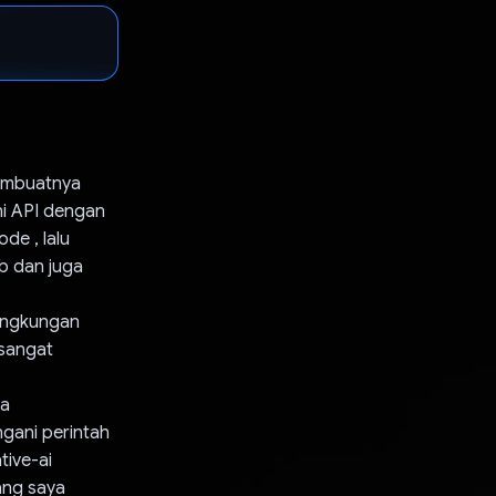
membuatnya
i API dengan
de , lalu
b dan juga
lingkungan
 sangat
ya
ngani perintah
tive-ai
ang saya