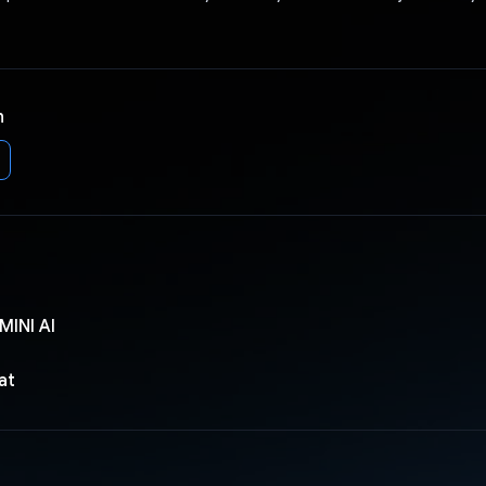
n
INI AI
at