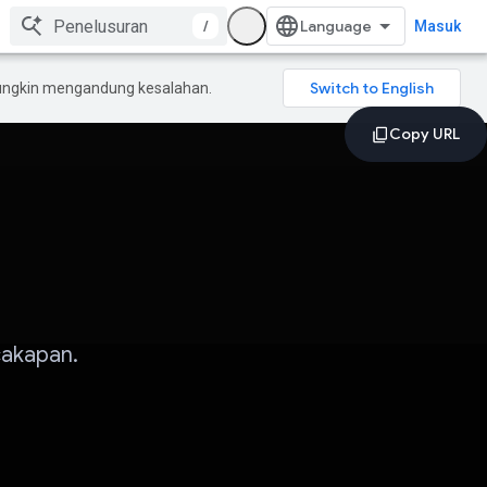
/
Masuk
mungkin mengandung kesalahan.
cakapan.