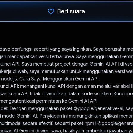
Beri suara
Telah memilih.
idayo berfungsi seperti yang saya inginkan. Saya berusaha 
ngan mendapatkan versi terbarunya. Saya menggunakan Gemin
nci API. Saya membuat project dengan Gemini AI API di vsco
ekerja di web, saya memutuskan untuk menggunakan versi we
 node.js. Cara Saya Menggunakan Gemini API:
Kunci API: menangani kunci API dengan aman melalui variabel 
an kunci API tidak ditampilkan dalam kode sisi klien. Kunci ini
mengautentikasi permintaan ke Gemini AI API.
 Model: Dengan menggunakan paket @google/generative-ai, sa
si model Gemini AI. Penyiapan ini memungkinkan aplikasi mena
multimodal secara efektif. seperti paket npm i @google/genera
apkan AI Gemini di web saya, hasilnya memberikan jawaban y