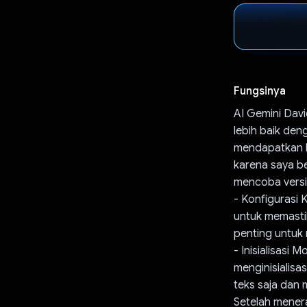
Fungsinya
AI Gemini Dav
lebih baik de
mendapatkan ku
karena saya b
mencoba versi
- Konfigurasi 
untuk memastik
penting untuk 
- Inisialisasi
menginisialisa
teks saja dan 
Setelah mener