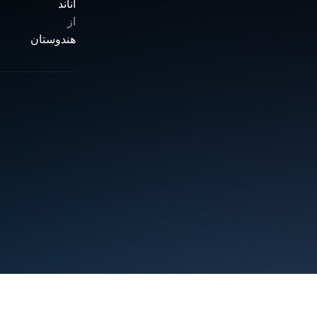
آناند
از
هندوستان