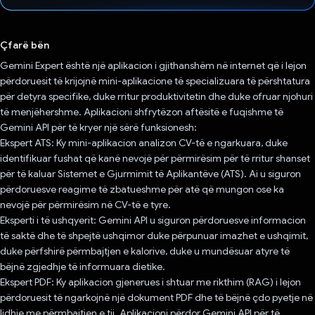
Votuar!
Çfarë bën
Gemini Expert është një aplikacion i gjithanshëm në internet që i lejon
përdoruesit të krijojnë mini-aplikacione të specializuara të përshtatura
për detyra specifike, duke rritur produktivitetin dhe duke ofruar njohuri
të menjëhershme. Aplikacioni shfrytëzon aftësitë e fuqishme të
Gemini API për të kryer një sërë funksionesh:
Ekspert ATS: Ky mini-aplikacion analizon CV-të e ngarkuara, duke
identifikuar fushat që kanë nevojë për përmirësim për të rritur shanset
për të kaluar Sistemet e Gjurmimit të Aplikantëve (ATS). Ai u siguron
përdoruesve reagime të zbatueshme për atë që mungon ose ka
nevojë për përmirësim në CV-të e tyre.
Eksperti i të ushqyerit: Gemini API u siguron përdoruesve informacion
të saktë dhe të shpejtë ushqimor duke përpunuar imazhet e ushqimit,
duke përfshirë përmbajtjen e kalorive, duke u mundësuar atyre të
bëjnë zgjedhje të informuara dietike.
Ekspert PDF: Ky aplikacion gjenerues i shtuar me rikthim (RAG) i lejon
përdoruesit të ngarkojnë një dokument PDF dhe të bëjnë çdo pyetje në
lidhje me përmbajtjen e tij. Aplikacioni përdor Gemini API për të