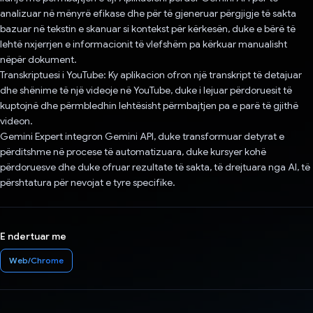
analizuar në mënyrë efikase dhe për të gjeneruar përgjigje të sakta
bazuar në tekstin e skanuar si kontekst për kërkesën, duke e bërë të
lehtë nxjerrjen e informacionit të vlefshëm pa kërkuar manualisht
nëpër dokument.
Transkriptuesi i YouTube: Ky aplikacion ofron një transkript të detajuar
dhe shënime të një videoje në YouTube, duke i lejuar përdoruesit të
kuptojnë dhe përmbledhin lehtësisht përmbajtjen pa e parë të gjithë
videon.
Gemini Expert integron Gemini API, duke transformuar detyrat e
përditshme në procese të automatizuara, duke kursyer kohë
përdoruesve dhe duke ofruar rezultate të sakta, të drejtuara nga AI, të
përshtatura për nevojat e tyre specifike.
E ndertuar me
Web/Chrome