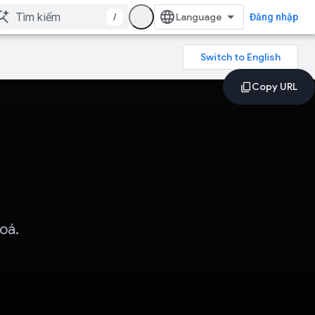
/
Đăng nhập
oá.