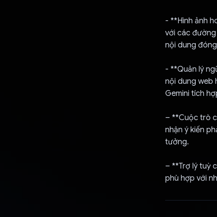
- **Hình ảnh h
với các đường 
nội dung đóng
- **Quản lý ng
nội dung web h
Gemini tích hợ
– **Cuộc trò c
nhận ý kiến ph
tưởng.
– **Trợ lý tuỳ 
phù hợp với n