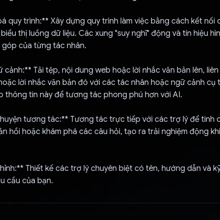
oá quy trình:** Xây dựng quy trình làm việc bằng cách kết nối
biểu thị luồng dữ liệu. Các xung "suy nghĩ" động và tín hiệu hì
 góp của từng tác nhân.
ữ cảnh:** Tải tệp, nội dung web hoặc lời nhắc văn bản lên, liên
oặc lời nhắc văn bản đó với các tác nhân hoặc ngữ cảnh cụ t
p thông tin này để tương tác phong phú hơn với AI.
huyện tương tác:** Tương tác trực tiếp với các trợ lý để tinh 
ản hồi hoặc khám phá các câu hỏi, tạo ra trải nghiệm động khi
chỉnh:** Thiết kế các trợ lý chuyên biệt có tên, hướng dẫn và k
hu cầu của bạn.