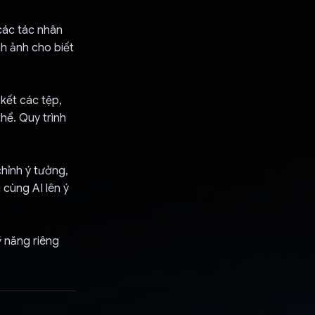
 các tác nhân
nh ảnh cho biết
 kết các tệp,
hể. Quy trình
chỉnh ý tưởng,
 cùng AI lên ý
ỹ năng riêng