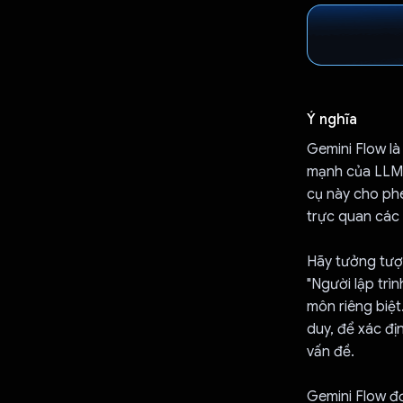
Ý nghĩa
Gemini Flow là
mạnh của LLM 
cụ này cho phé
trực quan các 
Hãy tưởng tượ
"Người lập trì
môn riêng biệt
duy, để xác đị
vấn đề.
Gemini Flow đơ