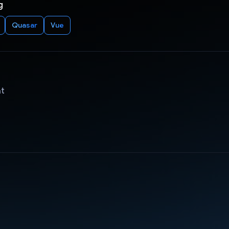
g
Quasar
Vue
ật