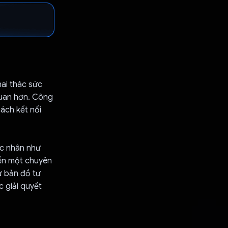
hai thác sức
quan hơn. Công
ách kết nối
ác nhân như
đến một chuyên
ư bản đồ tư
 giải quyết