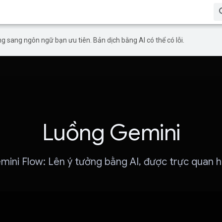
g sang ngôn ngữ bạn ưu tiên. Bản dịch bằng AI có thể có lỗi.
Luồng Gemini
mini Flow: Lên ý tưởng bằng AI, được trực quan h