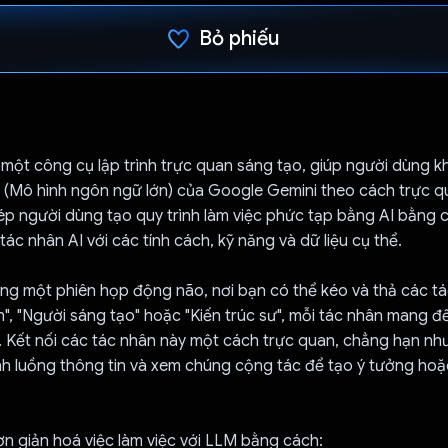
Bỏ phiếu
Đã bình chọn!
 một công cụ lập trình trực quan sáng tạo, giúp người dùng k
(Mô hình ngôn ngữ lớn) của Google Gemini theo cách trực 
p người dùng tạo quy trình làm việc phức tạp bằng AI bằng c
tác nhân AI với các tính cách, kỹ năng và dữ liệu cụ thể.
ng một phiên họp động não, nơi bạn có thể kéo và thả các t
nh", "Người sáng tạo" hoặc "Kiến trúc sư", mỗi tác nhân mang 
. Kết nối các tác nhân này một cách trực quan, chẳng hạn nh
nh luồng thông tin và xem chúng cộng tác để tạo ý tưởng hoặc
n giản hoá việc làm việc với LLM bằng cách: