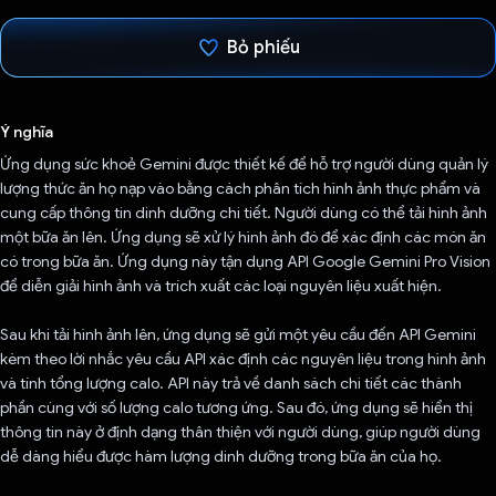
Bỏ phiếu
Đã bình chọn!
Ý nghĩa
Ứng dụng sức khoẻ Gemini được thiết kế để hỗ trợ người dùng quản lý
lượng thức ăn họ nạp vào bằng cách phân tích hình ảnh thực phẩm và
cung cấp thông tin dinh dưỡng chi tiết. Người dùng có thể tải hình ảnh
một bữa ăn lên. Ứng dụng sẽ xử lý hình ảnh đó để xác định các món ăn
có trong bữa ăn. Ứng dụng này tận dụng API Google Gemini Pro Vision
để diễn giải hình ảnh và trích xuất các loại nguyên liệu xuất hiện.
Sau khi tải hình ảnh lên, ứng dụng sẽ gửi một yêu cầu đến API Gemini
kèm theo lời nhắc yêu cầu API xác định các nguyên liệu trong hình ảnh
và tính tổng lượng calo. API này trả về danh sách chi tiết các thành
phần cùng với số lượng calo tương ứng. Sau đó, ứng dụng sẽ hiển thị
thông tin này ở định dạng thân thiện với người dùng, giúp người dùng
dễ dàng hiểu được hàm lượng dinh dưỡng trong bữa ăn của họ.