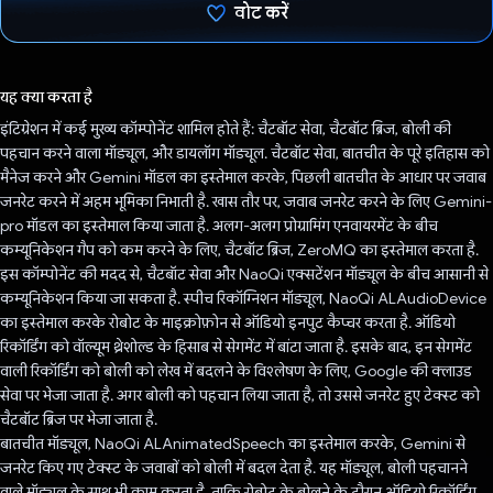
वोट करें
वोट कर दिया है!
यह क्या करता है
इंटिग्रेशन में कई मुख्य कॉम्पोनेंट शामिल होते हैं: चैटबॉट सेवा, चैटबॉट ब्रिज, बोली की
पहचान करने वाला मॉड्यूल, और डायलॉग मॉड्यूल. चैटबॉट सेवा, बातचीत के पूरे इतिहास को
मैनेज करने और Gemini मॉडल का इस्तेमाल करके, पिछली बातचीत के आधार पर जवाब
जनरेट करने में अहम भूमिका निभाती है. खास तौर पर, जवाब जनरेट करने के लिए Gemini-
pro मॉडल का इस्तेमाल किया जाता है. अलग-अलग प्रोग्रामिंग एनवायरमेंट के बीच
कम्यूनिकेशन गैप को कम करने के लिए, चैटबॉट ब्रिज, ZeroMQ का इस्तेमाल करता है.
इस कॉम्पोनेंट की मदद से, चैटबॉट सेवा और NaoQi एक्सटेंशन मॉड्यूल के बीच आसानी से
कम्यूनिकेशन किया जा सकता है. स्पीच रिकॉग्निशन मॉड्यूल, NaoQi ALAudioDevice
का इस्तेमाल करके रोबोट के माइक्रोफ़ोन से ऑडियो इनपुट कैप्चर करता है. ऑडियो
रिकॉर्डिंग को वॉल्यूम थ्रेशोल्ड के हिसाब से सेगमेंट में बांटा जाता है. इसके बाद, इन सेगमेंट
वाली रिकॉर्डिंग को बोली को लेख में बदलने के विश्लेषण के लिए, Google की क्लाउड
सेवा पर भेजा जाता है. अगर बोली को पहचान लिया जाता है, तो उससे जनरेट हुए टेक्स्ट को
चैटबॉट ब्रिज पर भेजा जाता है.
बातचीत मॉड्यूल, NaoQi ALAnimatedSpeech का इस्तेमाल करके, Gemini से
जनरेट किए गए टेक्स्ट के जवाबों को बोली में बदल देता है. यह मॉड्यूल, बोली पहचानने
वाले मॉड्यूल के साथ भी काम करता है, ताकि रोबोट के बोलने के दौरान ऑडियो रिकॉर्डिंग