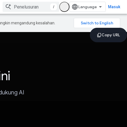
/
Masuk
mungkin mengandung kesalahan.
ni
dukung AI