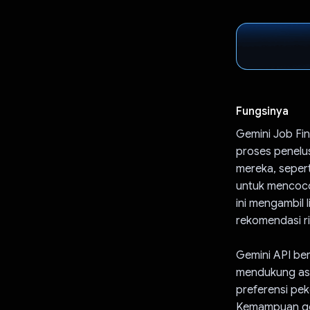
Fungsinya
Gemini Job Fi
proses penelu
mereka, seperti
untuk mencocok
ini mengambil 
rekomendasi r
Gemini API be
mendukung asi
preferensi pek
Kemampuan ge