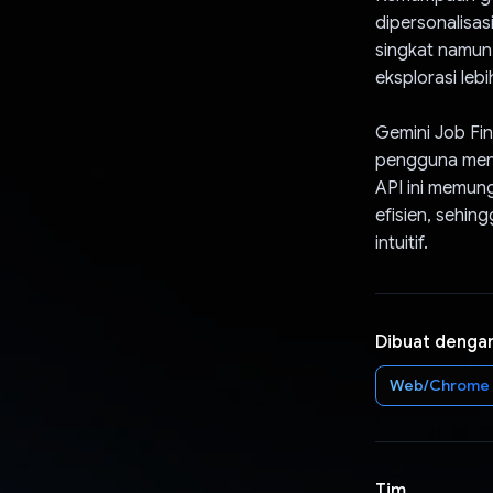
dipersonalisas
singkat namun 
eksplorasi lebih
Gemini Job Fi
pengguna mener
API ini memun
efisien, sehin
intuitif.
Dibuat denga
Web/Chrome
Tim