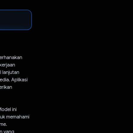
derhanakan
kerjaan
I lanjutan
dia. Aplikasi
erikan
odel ini
ntuk memahami
ime.
n yang