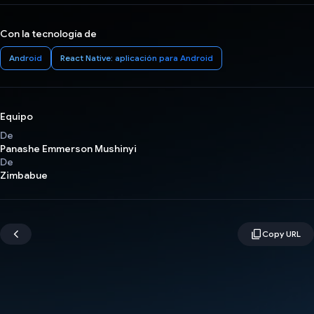
Con la tecnología de
Android
React Native: aplicación para Android
Equipo
De
Panashe Emmerson Mushinyi
De
Zimbabue