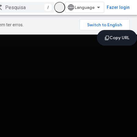
/
Fazer login
m ter erros.