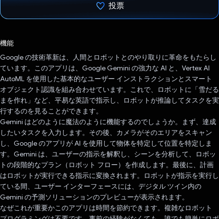
投票
投票済み
機能
Google の技術革新は、人間とロボットとのやり取りに革命をもたらし
ています。このアプリは、Google Gemini の強力な AI と、Vertex AI
AutoML を使用した基本的なユーザー インストラクションとスマート
オブジェクト認識を組み合わせています。これで、ロボットに「雪だる
まを作れ」など、平易な英語で指示し、ロボットが推論してタスクを実
行するのを見ることができます。
Gemini はどのように魔法のように機能するのでしょうか。まず、達成
したいタスクを入力します。その後、カメラがそのエリアをスキャン
し、Google のアプリが AI を使用して物体を特定して位置を特定しま
す。Gemini は、ユーザーの指示を解釈し、シーンを分析して、ロボッ
トの段階的なプラン（ロボット フロー）を作成します。最後に、計画
はロボットが実行できる指示に変換されます。ロボットが指示を実行し
ている間、ユーザー インターフェースには、デジタル ツイン内の
Gemini の予測ソリューションのプレビューが表示されます。
なぜこれが重要かこのアプリは時間を節約できます。複雑なロボット
プログラミングは不要です。事前の経験がなくても、誰でも簡単にロボ