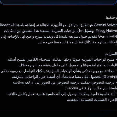
تم التصويت.
وظيفتها
Gemini Solver هو تطبيق متوافق مع الأجهزة الجوّالة تم إنشاؤه باستخدام React
Native وExpo، ويسهّل حلّ الواجبات المنزلية. يستفيد هذا التطبيق من إمكانات
Gemini-API لتقديم حلول سريعة للمشاكل وتقديم شرح واضح لها، بالإضافة إلى
إمكانات الترجمة. كأنّك تمتلك معلمًا شخصيًا في جيبك.
الميزات
- مسح الواجبات المنزلية ضوئيًا وحلها: يمكنك استخدام الكاميرا لمسح أسئلة
الواجبات المنزلية ضوئيًا والحصول على حلول دقيقة مع شرح مفصّل.
- محادثة مع روبوت ذكي بشأن الواجبات المنزلية: يمكنك التواصل مع روبوت ذكي
(Gemini) للحصول على مساعدة بشأن أي أسئلة حول الواجبات المنزلية.
- ترجمة النصوص: يمكنك ترجمة النصوص من الصور إلى أي لغة بسلاسة
باستخدام نماذج الرؤية في Gemini.
- آلة حاسبة علمية: يمكنك الوصول إلى آلة حاسبة علمية تعمل بكامل طاقتها
لإجراء العمليات الحسابية المعقدة.