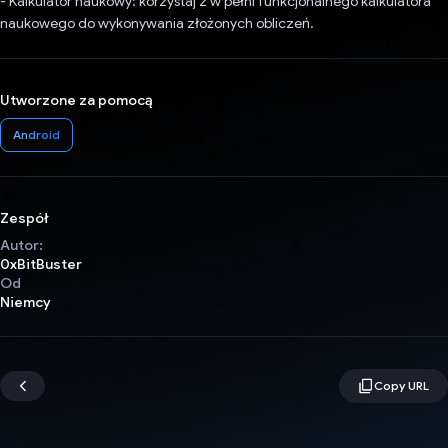
- Kalkulator naukowy: korzystaj z w pełni funkcjonalnego kalkulatora
naukowego do wykonywania złożonych obliczeń.
Utworzone za pomocą
Android
Zespół
Autor:
0xBitBuster
Od
Niemcy