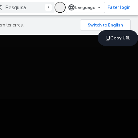
/
Fazer login
m ter erros.