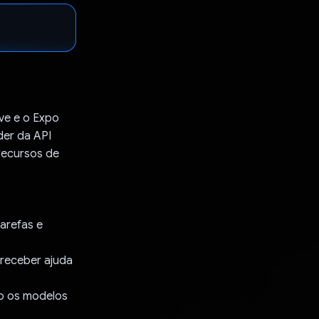
ve e o Expo
der da API
recursos de
tarefas e
 receber ajuda
do os modelos