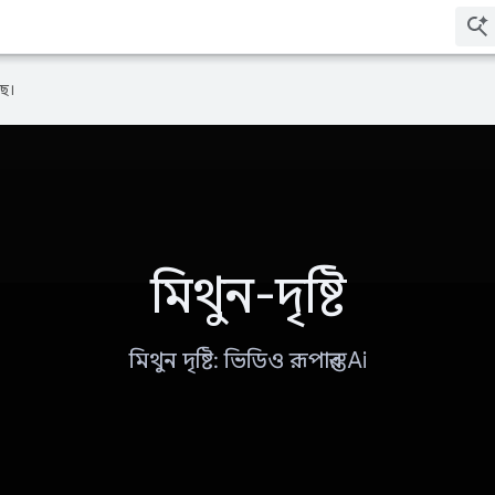
ে।
মিথুন-দৃষ্টি
মিথুন দৃষ্টি: ভিডিও রূপান্তর Ai