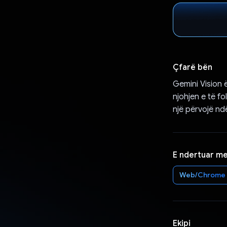
Çfarë bën
Gemini Vision 
njohjen e të fo
një përvojë ndë
E ndertuar m
Web/Chrome
Ekipi