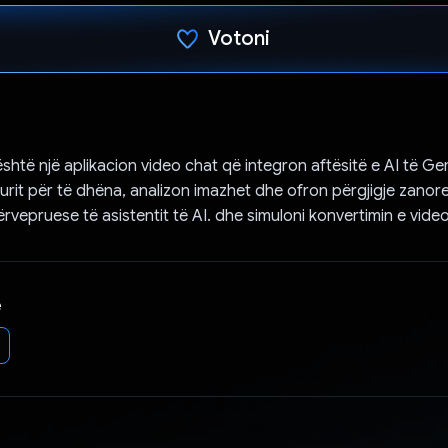
Votoni
Votuar!
është një aplikacion video chat që integron aftësitë e AI të Ge
lurit për të dhëna, analizon imazhet dhe ofron përgjigje zanore
rvepruese të asistentit të AI. dhe simuloni konvertimin e video
e