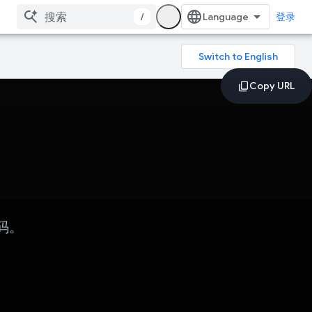
/
登录
码。