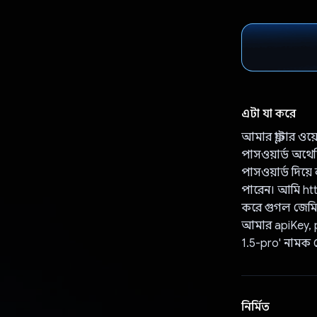
এটা যা করে
আমার ফ্লাটার ও
পাসওয়ার্ড অথেন
পাসওয়ার্ড দিয
পারেন। আমি ht
করে গুগল জেমিন
আমার apiKey, p
1.5-pro' নামক 
নির্মিত