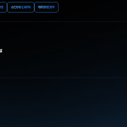
়েড
ওয়েব/ক্রোম
ফায়ারবেস
্প