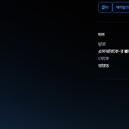
ফ্লাটার
অ্যান্ড্রয
দল
দ্বারা
এসআরকে-র প্রকল
থেকে
ভারত